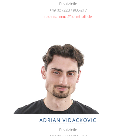
Ersatzteile
+49 (0)7223 / 966-217
r.reinschmidt@lehnhoff.de
ADRIAN VIDACKOVIC
Ersatzteile