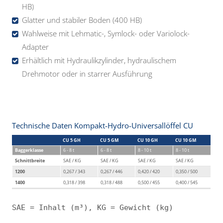
HB)
Glatter und stabiler Boden (400 HB)
Wahlweise mit Lehmatic-, Symlock- oder Variolock-
Adapter
Erhältlich mit Hydraulikzylinder, hydraulischem
Drehmotor oder in starrer Ausführung
Technische Daten Kompakt-Hydro-Universallöffel CU
CU 5 GH
CU 5 GM
CU 10 GH
CU 10 GM
Baggerklasse
6 - 8 t
6 - 8 t
8 - 10 t
8 - 10 t
Schnittbreite
SAE / KG
SAE / KG
SAE / KG
SAE / KG
1200
0,267 / 343
0,267 / 446
0,420 / 420
0,350 / 500
1400
0,318 / 398
0,318 / 488
0,500 / 455
0,400 / 545
SAE = Inhalt (m³), KG = Gewicht (kg)