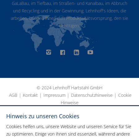
GaLaBau, im Tiefbau, im Straßen- und Kanalbau, im Abbruch
und Recycling und in der Gewinnung. Lehnhoff's Ideen, die
arbeiten, bringen Ihnen den Produktivitätsvorsprung, den sie
benötigen.
© 2024 Lehnhoff Hartstahl GmbH
AGB
|
Kontakt
|
Impressum
|
Datenschutzhinweise
|
Cookie
Hinweise
Hinweis zu unseren Cookies
Cookies helfen uns, unsere Website und unseren Service für Sie
zu optimieren. Einige von ihnen sind essenziell, während andere