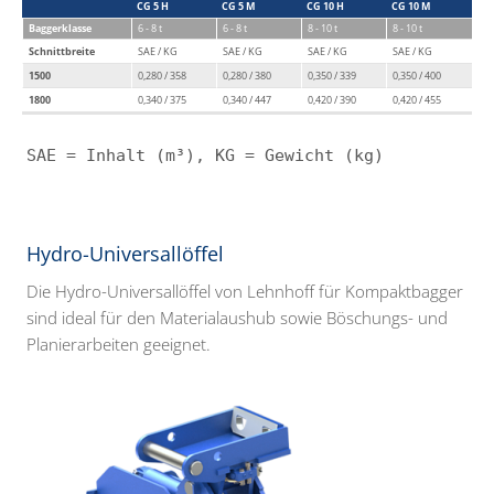
CG 5 H
CG 5 M
CG 10 H
CG 10 M
Baggerklasse
6 - 8 t
6 - 8 t
8 - 10 t
8 - 10 t
Schnittbreite
SAE / KG
SAE / KG
SAE / KG
SAE / KG
1500
0,280 / 358
0,280 / 380
0,350 / 339
0,350 / 400
1800
0,340 / 375
0,340 / 447
0,420 / 390
0,420 / 455
SAE = Inhalt (m³), KG = Gewicht (kg)
Hydro-Universallöffel
Die Hydro-Universallöffel von Lehnhoff für Kompaktbagger
sind ideal für den Materialaushub sowie Böschungs- und
Planierarbeiten geeignet.