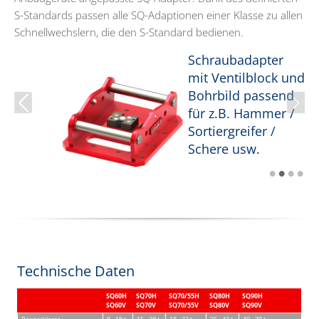
S-Standards passen alle SQ-Adaptionen einer Klasse zu allen
Schnellwechslern, die den S-Standard bedienen.
ür
Schraubadapter
mit Ventilblock und
Bohrbild passend
Zurück
Vorwä
für z.B. Hammer /
Sortiergreifer /
Schere usw.
•
•
•
•
Technische Daten
SQ60H
SQ70H
SQ70/55H
SQ80H
SQ90H
SQ60V
SQ70V
SQ70/55V
SQ80V
SQ90V