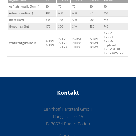
Baggerklasse
8 - 18 t
15 - 28 t
18 - 32 t
25 - 43 t
40 - 70 t
Aufnahmewelle Ø (mm)
60
70
70
80
90
Achsabstand (mm)
480
600
600
670
750
Breite (mm)
338
448
550
588
748
Gewicht ca. (kg)
170
300
340
430
740
2 × KV1
1 × KV3
2x KV1
2 × KV1
2x KV1
3x KV1
2 × KV6
Ventilkonfiguration (V)
2x KV4
2 × KV4
2x KV4
2x KV3
+ optional:
1x KV3
1 × KV3
1x KV3
1 x KV1 (Fett)
1 x KV3 (Wasser)
Kontakt
Lehnhoff Hartstahl GmbH
Rungsstr. 10-15
D-76534 Baden-Baden
Germany